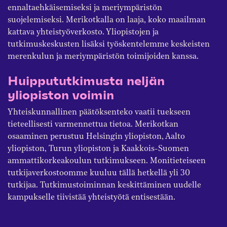
ennaltaehkäisemiseksi ja meriympäristön
suojelemiseksi. Merikotkalla on laaja, koko maailman
kattava yhteistyöverkosto. Yliopistojen ja
tutkimuskeskusten lisäksi työskentelemme keskeisten
merenkulun ja meriympäristön toimijoiden kanssa.
Huippututkimusta neljän
yliopiston voimin
Yhteiskunnallinen päätöksenteko vaatii tuekseen
tieteellisesti varmennettua tietoa. Merikotkan
osaaminen perustuu Helsingin yliopiston, Aalto
yliopiston, Turun yliopiston ja Kaakkois-Suomen
ammattikorkeakoulun tutkimukseen. Monitieteiseen
tutkijaverkostoomme kuuluu tällä hetkellä yli 30
tutkijaa. Tutkimustoiminnan keskittäminen uudelle
kampukselle tiivistää yhteistyötä entisestään.