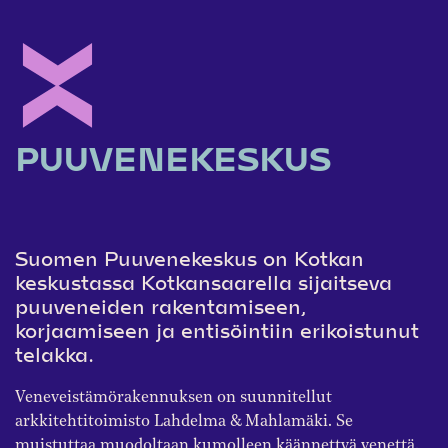
PUUVENEKESKUS
Suomen Puuvenekeskus on Kotkan
keskustassa Kotkansaarella sijaitseva
puuveneiden rakentamiseen,
korjaamiseen ja entisöintiin erikoistunut
telakka.
Veneveistämörakennuksen on suunnitellut
arkkitehtitoimisto Lahdelma & Mahlamäki. Se
muistuttaa muodoltaan kumolleen käännettyä venettä.