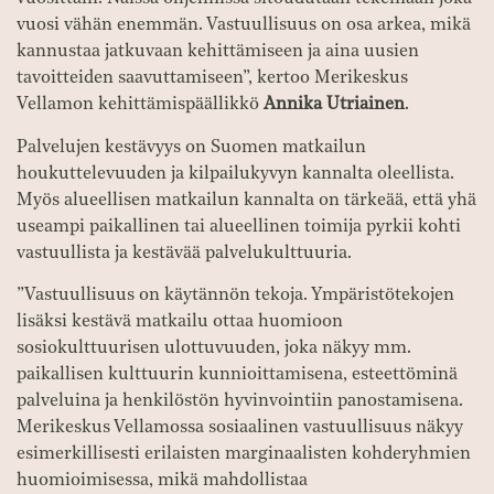
vuosi vähän enemmän. Vastuullisuus on osa arkea, mikä
kannustaa jatkuvaan kehittämiseen ja aina uusien
tavoitteiden saavuttamiseen”, kertoo Merikeskus
Vellamon kehittämispäällikkö
Annika Utriainen
.
Palvelujen kestävyys on Suomen matkailun
houkuttelevuuden ja kilpailukyvyn kannalta oleellista.
Myös alueellisen matkailun kannalta on tärkeää, että yhä
useampi paikallinen tai alueellinen toimija pyrkii kohti
vastuullista ja kestävää palvelukulttuuria.
”Vastuullisuus on käytännön tekoja. Ympäristötekojen
lisäksi kestävä matkailu ottaa huomioon
sosiokulttuurisen ulottuvuuden, joka näkyy mm.
paikallisen kulttuurin kunnioittamisena, esteettöminä
palveluina ja henkilöstön hyvinvointiin panostamisena.
Merikeskus Vellamossa sosiaalinen vastuullisuus näkyy
esimerkillisesti erilaisten marginaalisten kohderyhmien
huomioimisessa, mikä mahdollistaa