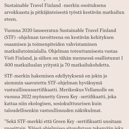
Sustainable Travel Finland -merkin osoituksena
arvokkaasta ja pitkäjänteisestä työstä kestävän matkailun
eteen.
Vuonna 2020 lanseeratun Sustainable Travel Finland
(STF) -ohjelman tavoitteena on kestävän kehityksen
osaamisen ja toimenpiteiden vahvistaminen
matkailutoimialalla. Ohjelman toteuttamisesta vastaa
Visit Finland, ja siihen on tähän mennessä osallistunut 1
400 matkailualan yritystä ja 70 matkailukohdetta.
STF-merkin hakemisen edellytyksenä on jokin jo
aiemmin saavutettu STF-ohjelman hyväksymä
vastuullisuussertifikaatti. Merikeskus Vellamolle on
vuonna 2022 myönnetty Green Key -sertifikaatti, joka
kattaa niin ekologisen, sosiokulttuurisen kuin
taloudellisenkin vastuullisuuden näkökulmat.
”Sekä STF-merkki että Green Key -sertifikaatti uusitaan
vuosittain. Näissä ohjelmissa sitoudutaan tekemään joka