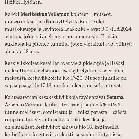
Heikki Hytönen.
Kaikki
Merikeskus Vellamon
kohteet – museot,
museoalukset ja ulkonäyttelytila Kuuri sekä
museokauppa ja ravintola Laakonki – ovat 3.6.-11.8.2024
avoinna joka päivä eli myös maanantaisin. Iltaisin
aukioloaika pitenee tunnilla, joten vierailulla voi viihtyä
aina klo 18 asti.
Keskiviikkoiset kesäillat ovat vielä pidempiä ja lisäksi
maksuttomia. Vellamon sisänäyttelyihin pääsee aina
maksutta keskiviikkoisin klo 17-20. Museoaluksille on
vapaa pääsy klo 17-18, minkä jälkeen ne sulkeutuvat.
Kantasataman kesäkeskiviikkoja täydentävät
Satama
Areenan
Veranta-klubit. Terassin ja aulan käsittävä,
tunnelmallisesti somistettu ja – mikä parasta – säästä
riippumaton Veranta aukeaa koko kesäksi, ja
ohjelmalliset keskiviikot alkavat klo 18. Intiimeillä
klubeilla on koettavissa akustisia sooloesiintymisiä,