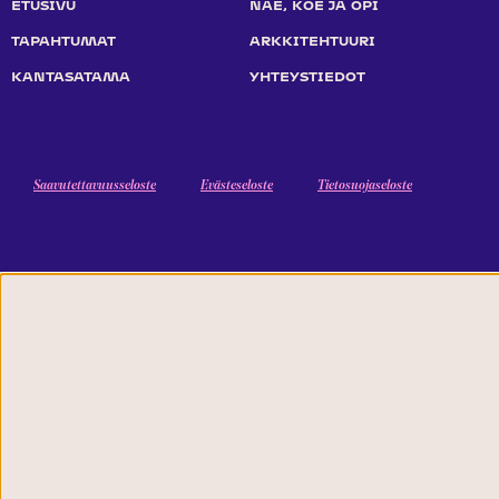
ETUSIVU
NÄE, KOE JA OPI
TAPAHTUMAT
ARKKITEHTUURI
KANTASATAMA
YHTEYSTIEDOT
Saavutettavuusseloste
Evästeseloste
Tietosuojaseloste