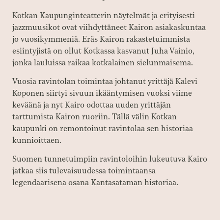
Kotkan Kaupunginteatterin näytelmät ja erityisesti
jazzmuusikot ovat viihdyttäneet Kairon asiakaskuntaa
jo vuosikymmeniä. Eräs Kairon rakastetuimmista
esiintyjistä on ollut Kotkassa kasvanut Juha Vainio,
jonka lauluissa raikaa kotkalainen sielunmaisema.
Vuosia ravintolan toimintaa johtanut yrittäjä Kalevi
Koponen siirtyi sivuun ikääntymisen vuoksi viime
keväänä ja nyt Kairo odottaa uuden yrittäjän
tarttumista Kairon ruoriin. Tällä välin Kotkan
kaupunki on remontoinut ravintolaa sen historiaa
kunnioittaen.
Suomen tunnetuimpiin ravintoloihin lukeutuva Kairo
jatkaa siis tulevaisuudessa toimintaansa
legendaarisena osana Kantasataman historiaa.