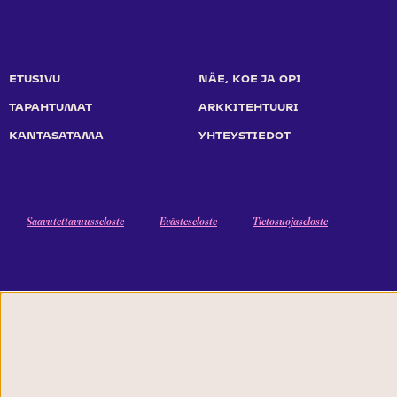
ETUSIVU
NÄE, KOE JA OPI
TAPAHTUMAT
ARKKITEHTUURI
KANTASATAMA
YHTEYSTIEDOT
Saavutettavuusseloste
Evästeseloste
Tietosuojaseloste