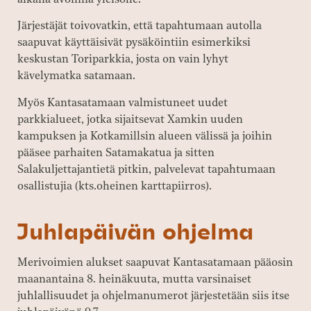
Järjestäjät toivovatkin, että tapahtumaan autolla
saapuvat käyttäisivät pysäköintiin esimerkiksi
keskustan Toriparkkia, josta on vain lyhyt
kävelymatka satamaan.
Myös Kantasatamaan valmistuneet uudet
parkkialueet, jotka sijaitsevat Xamkin uuden
kampuksen ja Kotkamillsin alueen välissä ja joihin
pääsee parhaiten Satamakatua ja sitten
Salakuljettajantietä pitkin, palvelevat tapahtumaan
osallistujia (kts.oheinen karttapiirros).
Juhlapäivän ohjelma
Merivoimien alukset saapuvat Kantasatamaan pääosin
maanantaina 8. heinäkuuta, mutta varsinaiset
juhlallisuudet ja ohjelmanumerot järjestetään siis itse