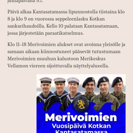
juhlapäivänä 9.7.
Päivä alkaa Kantasatamassa lipunnostolla tiistaina klo
8 ja klo 9 on vuorossa seppeleenlasku Kotkan
sankarihaudoilla. Kello 10 palataan Kantasatamaan,
jossa järjestetään paraatikatselmus.
Klo 11–18 Merivoimien alukset ovat avoinna yleisölle ja
samaan aikaan kiinnostuneet pääsevät tutustumaan
Merivoimien muuhun kalustoon Merikeskus
Vellamon viereen sijoittuvalla näyttelyalueella.