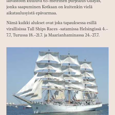
laivastoon kuuluva 65-metrinen purjealus Guayas,
jonka saapuminen Kotkaan on kuitenkin vielä
aikataulusyistä epävarmaa.
Nämä kaikki alukset ovat joka tapauksessa esillä
virallisissa Tall Ships Races -satamissa Helsingissä 4.–
7.7, Turussa 18.–21.7. ja Maarianhaminassa 24.-27.7.