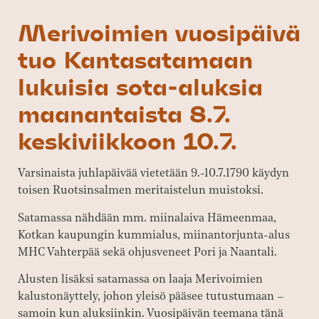
Merivoimien vuosipäivä
tuo Kantasatamaan
lukuisia sota-aluksia
maanantaista 8.7.
keskiviikkoon 10.7.
Varsinaista juhlapäivää vietetään 9.-10.7.1790 käydyn
toisen Ruotsinsalmen meritaistelun muistoksi.
Satamassa nähdään mm. miinalaiva Hämeenmaa,
Kotkan kaupungin kummialus, miinantorjunta-alus
MHC Vahterpää sekä ohjusveneet Pori ja Naantali.
Alusten lisäksi satamassa on laaja Merivoimien
kalustonäyttely, johon yleisö pääsee tutustumaan –
samoin kun aluksiinkin. Vuosipäivän teemana tänä