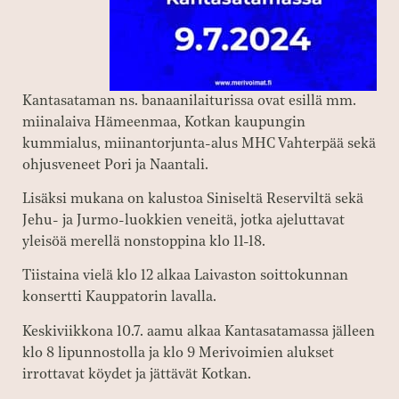
Kantasataman ns. banaanilaiturissa ovat esillä mm.
miinalaiva Hämeenmaa, Kotkan kaupungin
kummialus, miinantorjunta-alus MHC Vahterpää sekä
ohjusveneet Pori ja Naantali.
Lisäksi mukana on kalustoa Siniseltä Reserviltä sekä
Jehu- ja Jurmo-luokkien veneitä, jotka ajeluttavat
yleisöä merellä nonstoppina klo 11-18.
Tiistaina vielä klo 12 alkaa Laivaston soittokunnan
konsertti Kauppatorin lavalla.
Keskiviikkona 10.7. aamu alkaa Kantasatamassa jälleen
klo 8 lipunnostolla ja klo 9 Merivoimien alukset
irrottavat köydet ja jättävät Kotkan.