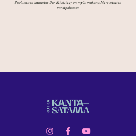
Puolalainen kaunotar Dar Mlodziezy on myös mukana Merivoimien
vuosipäivässä.