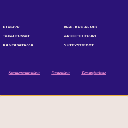
ETUSIVU
NÄE, KOE JA OPI
TAPAHTUMAT
ARKKITEHTUURI
KANTASATAMA
YHTEYSTIEDOT
Saavutettavuusseloste
Evästeseloste
Tietosuojaseloste