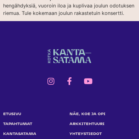
hengähdyksiä, vuoroin iloa ja kuplivaa joulun odotuksen
riemua. Tule kokemaan joulun rakastetuin konsertti.
ETUSIVU
NÄE, KOE JA OPI
TAPAHTUMAT
ARKKITEHTUURI
KANTASATAMA
YHTEYSTIEDOT