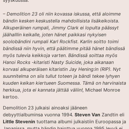
syyskuussa.
– Demolition 23 oli niin kovassa iskussa, että aloimme
bändin kesken keskustella mahdollisista lisäkeikoista.
Alkuperäinen rumpali, Jimmy Clark ei lopulta päässyt
jäähalllin keikalle, joten hänet paikkasi nykyisen
soolobändini rumpali Karl Rockfist. Karlin soitto toimi
bändissä niin hyvin, että päätimme pitää hänet bändissä
myös tulevia keikkoja varten. Bändissä soittaa myös
Hanoi Rocks -kitaristi Nasty Suicide, joka aikanaan
korvasi alkuperäisen kitaristin Jay Hening:in (RIP). Nyt
suunnitelma on siis tullut toteen ja bändi tekee lyhyen
kuuden keikan kiertueen Suomessa. Tämä on harvinaista
herkkua, jota ei kannata jättää väliin!,
Michael Monroe
kertoo.
Demolition 23 julkaisi ainoaksi jääneen
debyyttialbuminsa vuonna 1994.
Steven Van
Zandtin eli
Little Stevenin
tuottama albumi julkaistiin Euroopassa ja
Japanissa, mutta bändin hajottua vuonna 1995 levyä ei