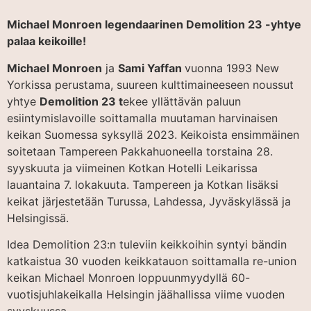
Michael Monroen legendaarinen Demolition 23 -yhtye
palaa keikoille!
Michael Monroen
ja
Sami Yaffan
vuonna 1993 New
Yorkissa perustama, suureen kulttimaineeseen noussut
yhtye
Demolition 23 t
ekee yllättävän paluun
esiintymislavoille soittamalla muutaman harvinaisen
keikan Suomessa syksyllä 2023. Keikoista ensimmäinen
soitetaan Tampereen Pakkahuoneella torstaina 28.
syyskuuta ja viimeinen Kotkan Hotelli Leikarissa
lauantaina 7. lokakuuta. Tampereen ja Kotkan lisäksi
keikat järjestetään Turussa, Lahdessa, Jyväskylässä ja
Helsingissä.
Idea Demolition 23:n tuleviin keikkoihin syntyi bändin
katkaistua 30 vuoden keikkatauon soittamalla re-union
keikan Michael Monroen loppuunmyydyllä 60-
vuotisjuhlakeikalla Helsingin jäähallissa viime vuoden