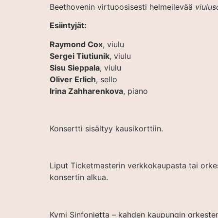
Beethovenin virtuoosisesti helmeilevää
viulus
Esiintyjät:
Raymond Cox
, viulu
Sergei Tiutiunik
, viulu
Sisu Sieppala
, viulu
Oliver Erlich
, sello
Irina Zahharenkova
, piano
Konsertti sisältyy kausikorttiin.
Liput Ticketmasterin verkkokaupasta tai orkes
konsertin alkua.
Kymi Sinfonietta – kahden kaupungin orkester