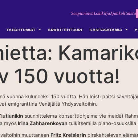
Saapuminen
Lokikirja
Ajankohtaista
TAPAHTUMAT
ARKKITEHTUURI
KANTASATAMA
Y
ietta: Kamarik
 150 vuotta!
ä vuonna kuluneeksi 150 vuotta. Hän loisti paitsi säveltäjän
vat emigranttina Venäjältä Yhdysvaltoihin.
iutiunikin
suunnittelema konserttiohjelma vie meidät Rahm
ssa myös
Irina Zahharenkovan
tulkitsemilla piano-osuuksilla 
svaltoihin muuttaneen
Fritz Kreislerin
pirskahtelevan elämän