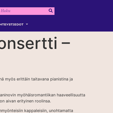
HTEYSTIEDOT
onsertti –
ä myös erittäin taitavana pianistina ja
aninovin myöhäisromantiikan haaveellisuutta
on aivan erityinen roolinsa.
myönteisiin kappaleisiin, unohtamatta