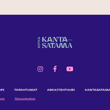
OPI
TAPAHTUMAT
ARKKITEHTUURI
KANTASATAM
oste
Tietosuojaseloste