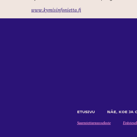
www.kymisinfonietta.fi
ETUSIVU
NÄE, KOE JA 
Saavutettavuusseloste
Evästesel