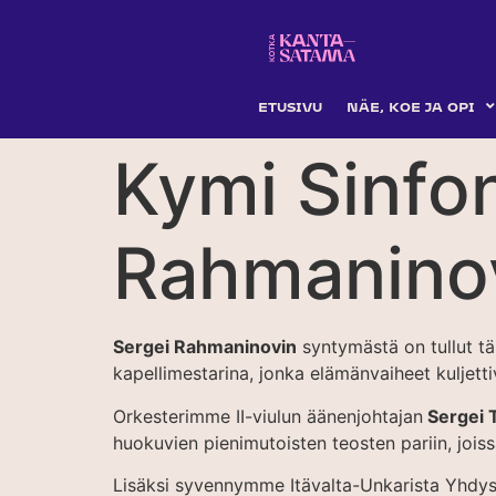
ETUSIVU
NÄE, KOE JA OPI
Kymi Sinfon
Rahmaninov
Sergei Rahmaninovin
syntymästä on tullut tän
kapellimestarina, jonka elämänvaiheet kuljetti
Orkesterimme II-viulun äänenjohtajan
Sergei T
huokuvien pienimutoisten teosten pariin, joi
Lisäksi syvennymme Itävalta-Unkarista Yhdy