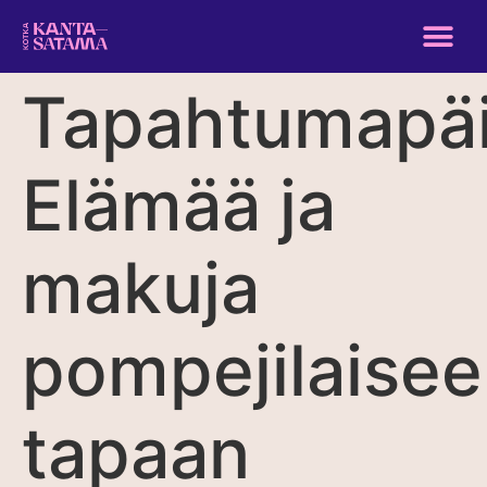
Tapahtumapäi
Elämää ja
makuja
pompejilaise
tapaan