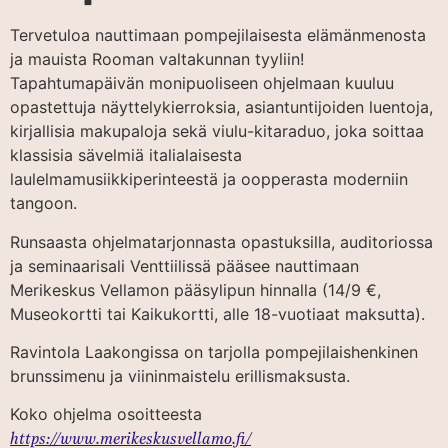
Tervetuloa nauttimaan pompejilaisesta elämänmenosta
ja mauista Rooman valtakunnan tyyliin!
Tapahtumapäivän monipuoliseen ohjelmaan kuuluu
opastettuja näyttelykierroksia, asiantuntijoiden luentoja,
kirjallisia makupaloja sekä viulu-kitaraduo, joka soittaa
klassisia sävelmiä italialaisesta
laulelmamusiikkiperinteestä ja oopperasta moderniin
tangoon.
Runsaasta ohjelmatarjonnasta opastuksilla, auditoriossa
ja seminaarisali Venttiilissä pääsee nauttimaan
Merikeskus Vellamon pääsylipun hinnalla (14/9 €,
Museokortti tai Kaikukortti, alle 18-vuotiaat maksutta).
Ravintola Laakongissa on tarjolla pompejilaishenkinen
brunssimenu ja viininmaistelu erillismaksusta.
Koko ohjelma osoitteesta
https://www.merikeskusvellamo.fi/