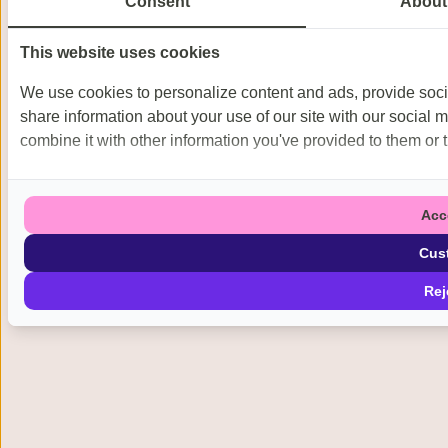
Consent
About
This website uses cookies
We use cookies to personalize content and ads, provide socia
share information about your use of our site with our social 
combine it with other information you've provided to them or t
Acc
Cus
Rej