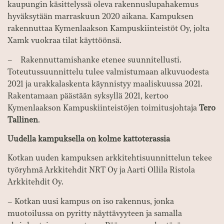
kaupungin käsittelyssä oleva rakennuslupahakemus
hyväksytään marraskuun 2020 aikana. Kampuksen
rakennuttaa Kymenlaakson Kampuskiinteistöt Oy, jolta
Xamk vuokraa tilat käyttöönsä.
– Rakennuttamishanke etenee suunnitellusti.
Toteutussuunnittelu tulee valmistumaan alkuvuodesta
2021 ja urakkalaskenta käynnistyy maaliskuussa 2021.
Rakentamaan päästään syksyllä 2021, kertoo
Kymenlaakson Kampuskiinteistöjen toimitusjohtaja
Tero
Tallinen
.
Uudella kampuksella on kolme kattoterassia
Kotkan uuden kampuksen arkkitehtisuunnittelun tekee
työryhmä Arkkitehdit NRT Oy ja Aarti Ollila Ristola
Arkkitehdit Oy.
– Kotkan uusi kampus on iso rakennus, jonka
muotoilussa on pyritty näyttävyyteen ja samalla