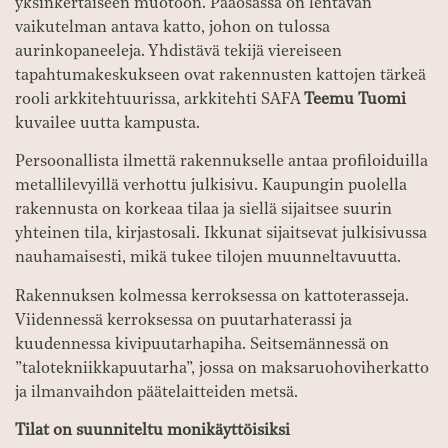
yksinkertaiseen muotoon. Pääosassa on lentävän
vaikutelman antava katto, johon on tulossa
aurinkopaneeleja. Yhdistävä tekijä viereiseen
tapahtumakeskukseen ovat rakennusten kattojen tärkeä
rooli arkkitehtuurissa, arkkitehti SAFA
Teemu Tuomi
kuvailee uutta kampusta.
Persoonallista ilmettä rakennukselle antaa profiloiduilla
metallilevyillä verhottu julkisivu. Kaupungin puolella
rakennusta on korkeaa tilaa ja siellä sijaitsee suurin
yhteinen tila, kirjastosali. Ikkunat sijaitsevat julkisivussa
nauhamaisesti, mikä tukee tilojen muunneltavuutta.
Rakennuksen kolmessa kerroksessa on kattoterasseja.
Viidennessä kerroksessa on puutarhaterassi ja
kuudennessa kivipuutarhapiha. Seitsemännessä on
”talotekniikkapuutarha”, jossa on maksaruohoviherkatto
ja ilmanvaihdon päätelaitteiden metsä.
Tilat on suunniteltu monikäyttöisiksi