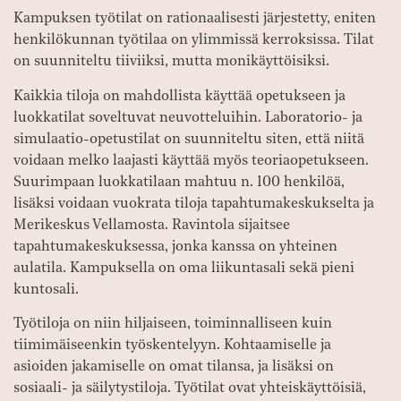
Kampuksen työtilat on rationaalisesti järjestetty, eniten
henkilökunnan työtilaa on ylimmissä kerroksissa. Tilat
on suunniteltu tiiviiksi, mutta monikäyttöisiksi.
Kaikkia tiloja on mahdollista käyttää opetukseen ja
luokkatilat soveltuvat neuvotteluihin. Laboratorio- ja
simulaatio-opetustilat on suunniteltu siten, että niitä
voidaan melko laajasti käyttää myös teoriaopetukseen.
Suurimpaan luokkatilaan mahtuu n. 100 henkilöä,
lisäksi voidaan vuokrata tiloja tapahtumakeskukselta ja
Merikeskus Vellamosta. Ravintola sijaitsee
tapahtumakeskuksessa, jonka kanssa on yhteinen
aulatila. Kampuksella on oma liikuntasali sekä pieni
kuntosali.
Työtiloja on niin hiljaiseen, toiminnalliseen kuin
tiimimäiseenkin työskentelyyn. Kohtaamiselle ja
asioiden jakamiselle on omat tilansa, ja lisäksi on
sosiaali- ja säilytystiloja. Työtilat ovat yhteiskäyttöisiä,