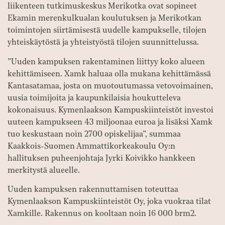
liikenteen tutkimuskeskus Merikotka ovat sopineet
Ekamin merenkulkualan koulutuksen ja Merikotkan
toimintojen siirtämisestä uudelle kampukselle, tilojen
yhteiskäytöstä ja yhteistyöstä tilojen suunnittelussa.
”Uuden kampuksen rakentaminen liittyy koko alueen
kehittämiseen. Xamk haluaa olla mukana kehittämässä
Kantasatamaa, josta on muotoutumassa vetovoimainen,
uusia toimijoita ja kaupunkilaisia houkutteleva
kokonaisuus. Kymenlaakson Kampuskiinteistöt investoi
uuteen kampukseen 43 miljoonaa euroa ja lisäksi Xamk
tuo keskustaan noin 2700 opiskelijaa”, summaa
Kaakkois-Suomen Ammattikorkeakoulu Oy:n
hallituksen puheenjohtaja Jyrki Koivikko hankkeen
merkitystä alueelle.
Uuden kampuksen rakennuttamisen toteuttaa
Kymenlaakson Kampuskiinteistöt Oy, joka vuokraa tilat
Xamkille. Rakennus on kooltaan noin 16 000 brm2.