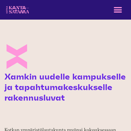
Xamkin uudelle kampukselle
ja tapahtumakeskukselle
rakennusluvat
Kotkan ympäristölautakunta myönsi kokouksessaan