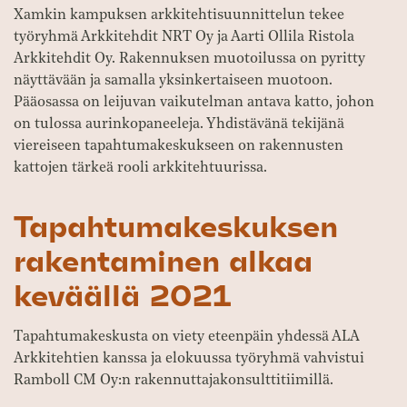
Xamkin kampuksen arkkitehtisuunnittelun tekee
työryhmä Arkkitehdit NRT Oy ja Aarti Ollila Ristola
Arkkitehdit Oy. Rakennuksen muotoilussa on pyritty
näyttävään ja samalla yksinkertaiseen muotoon.
Pääosassa on leijuvan vaikutelman antava katto, johon
on tulossa aurinkopaneeleja. Yhdistävänä tekijänä
viereiseen tapahtumakeskukseen on rakennusten
kattojen tärkeä rooli arkkitehtuurissa.
Tapahtumakeskuksen
rakentaminen alkaa
keväällä 2021
Tapahtumakeskusta on viety eteenpäin yhdessä ALA
Arkkitehtien kanssa ja elokuussa työryhmä vahvistui
Ramboll CM Oy:n rakennuttajakonsulttitiimillä.