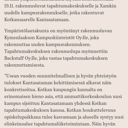
19.11. rakennusluvat tapahtumakeskukselle ja Xamkin
uudelle kampusrakennukselle, jotka rakentuvat
Kotkansaarelle Kantasatamaan.
Ympäristölautakunta on myöntänyt rakennusluvan
Kymenlaakson Kampuskiinteistöt Oy:lle, joka
rakennuttaa uuden kampusrakennuksen.
Tapahtumakeskuksen rakennuslupa myönnettiin
Backstaff Oy:lle, joka vastaa tapahtumakeskuksen
rakennuttamisesta.
”Usean vuoden suunnitelmallisen ja hyvän yhteistyön
tulokset Kantasataman kehittämisessä alkavat näin
konkretisoitua. Kotkan kaupungin kannalta on
erinomaisen hieno asia, että ammattikorkeakoulun uusi
kampus sijoittuu Kantasatamaan yhdessä Kotkan
tapahtumakeskuksen kanssa. Kotkan houkuttelevuus
opiskelupaikkana tulee kasvamaan ja alueelle syntyy uusi
elinkeinoalue tapahtumaliiketoimintaan. Näin hyvän