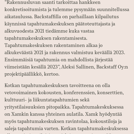
”Rakennusluvan saanti tarkoittaa hankkeen
konkretisoitumista ja tulemme pysymään suunnitellussa
aikataulussa. Backstaffilla on parhaillaan kilpailutus
käynnissä tapahtumakeskuksen päätoteuttajasta ja
alkuvuodesta 2021 tiedämme kuka vastaa
tapahtumakeskuksen rakentamisesta.
Tapahtumakeskuksen rakentaminen alkaa jo
alkukeväästä 2021 ja rakennus valmistuu keväällä 2023.
Ensimmäisiä tapahtumia on mahdollista järjestää
viimeistään kesällä 2023”, Aleksi Sallinen, Backstaff Oy:n
projektipäällikkö, kertoo.
Kotkan tapahtumakeskuksen tavoitteena on olla
vetovoimainen kokousten, konferenssien, konserttien,
kulttuuri- ja liikuntatapahtumien sekä
yritystilaisuuksien pitopaikka. Tapahtumakeskuksessa
on Xamkin kanssa yhteinen aulatila. Xamk hyödyntää
myös tapahtumakeskuksen ravintolaa, kokoustiloja ja
saleja tapahtumia varten. Kotkan tapahtumakeskuksessa